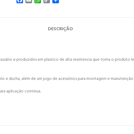
Facebook
Email
WhatsApp
Copy
Share
Link
DESCRIÇÃO
ususário e produzidos em plastico de alta resistencia que torna o produto
uplo e ducha, além de um jogo de acessórios para montagem e manutenção
ara aplicação continua.