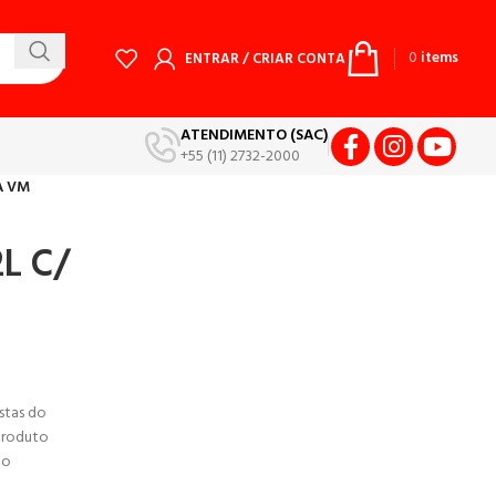
0
items
ENTRAR / CRIAR CONTA
ATENDIMENTO (SAC)
+55 (11) 2732-2000
A VM
L C/
stas do
 produto
mo