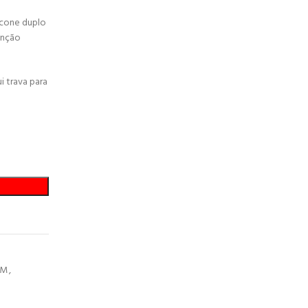
 cone duplo
enção
i trava para
EM
,