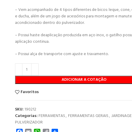
– Vem acompanhado de 4 tipos diferentes de bicos: leque, cone,
e ducha, além de um jogo de acessórios para montagem e manut
acondicionado dentro do pulverizador.
– Possui haste deaplicação produzida em aço inox, o gatilho possu
aplicação continua.
– Possui alça de transporte com ajuste e travamento.
ADICIONAR A COTAÇÃO
Favoritos
SKU:
190212
Categorias:
FERRAMENTAS
,
FERRAMENTAS GERAIS
,
JARDINAG
PULVERIZADOR