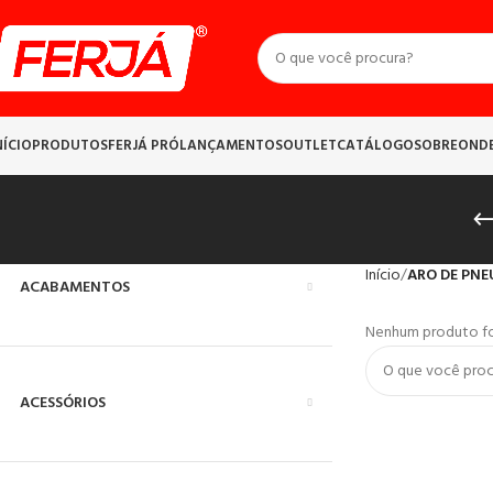
NÍCIO
PRODUTOS
FERJÁ PRÓ
LANÇAMENTOS
OUTLET
CATÁLOGO
SOBRE
OND
Início
ARO DE PNE
ACABAMENTOS
Nenhum produto foi
ACESSÓRIOS