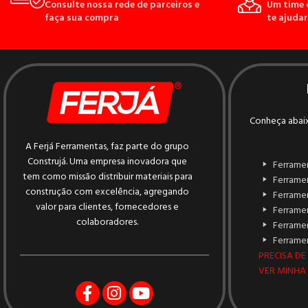
Consulte nossa rede de parceiros e
Um time 
faça sua compra
te ajudar
Conheça abaix
A Ferjá Ferramentas, faz parte do grupo
Construjá. Uma empresa inovadora que
Ferrame
tem como missão distribuir materiais para
Ferrame
construção com excelência, agregando
Ferrame
valor para clientes, fornecedores e
Ferramen
colaboradores.
Ferrame
Ferramen
PRECISA DE
VER MINHA