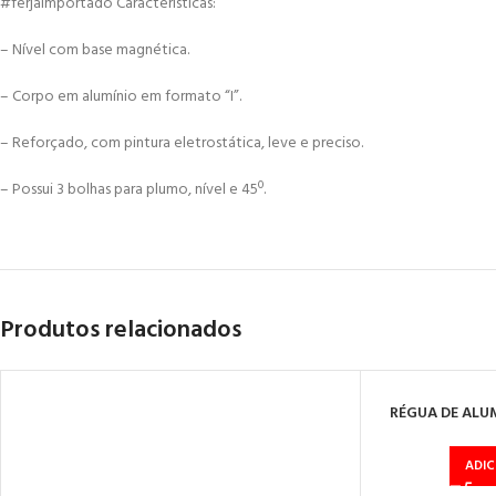
#ferjaimportado Características:
– Nível com base magnética.
– Corpo em alumínio em formato “I”.
– Reforçado, com pintura eletrostática, leve e preciso.
– Possui 3 bolhas para plumo, nível e 45º.
Produtos relacionados
RÉGUA DE ALU
ADI