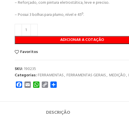
– Reforçado, com pintura eletrostática, leve e preciso.
– Possui 3 bolhas para plumo, nível e 45º.
ADICIONAR A COTAÇÃO
Favoritos
SKU:
190235
Categorias:
FERRAMENTAS
,
FERRAMENTAS GERAIS
,
MEDIÇÃO
,
Facebook
Email
WhatsApp
Copy
Share
Link
DESCRIÇÃO