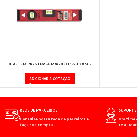
NÍVEL EM VIGA I BASE MAGNÉTICA 30 VM 3
BOLHAS
ADICIONAR A COTAÇÃO
REDE DE PARCEIROS
SUPORTE 
Consulte nossa rede de parceiros e
Um time 
faça sua compra
te ajudar