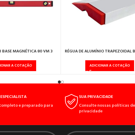
 I BASE MAGNÉTICA 80 VM 3
RÉGUA DE ALUMÍNIO TRAPEZOIDAL 
BOLHAS
3M PRO
CIONAR A COTAÇÃO
ADICIONAR A COTAÇÃO
ESPECIALISTA
SUA PRIVACIDADE
completo e preparado para
Consulte nossas políticas de
privacidade