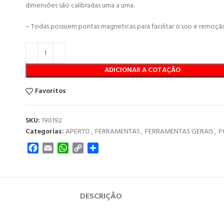
dimensões são calibradas uma a uma.
– Todas possuem pontas magneticas para facilitar o uso e remoçã
ADICIONAR A COTAÇÃO
Favoritos
SKU:
190192
Categorias:
APERTO
,
FERRAMENTAS
,
FERRAMENTAS GERAIS
,
P
Facebook
Email
WhatsApp
Copy
Share
Link
DESCRIÇÃO