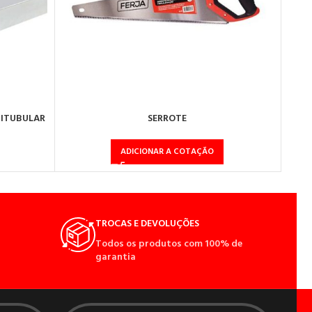
BITUBULAR
SERROTE
ADICIONAR A COTAÇÃO
TROCAS E DEVOLUÇÕES
Todos os produtos com 100% de
garantia