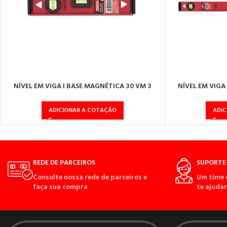
NÍVEL EM VIGA I BASE MAGNÉTICA 30 VM 3
NÍVEL EM VIGA
BOLHAS
ADICIONAR A COTAÇÃO
ADI
REDE DE PARCEIROS
SUPORTE 
Consulte nossa rede de parceiros e
Um time 
faça sua compra
te ajudar