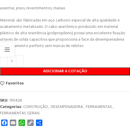
assentar, pisos, revestimentos, massas
Material: são fabricadas em aço carbono especial de alta qualidade e
acabamento metalizado. O cabo anatômico produzido em material
plástico de alta resistência (polipropileno) possui uma excelente fixação
através de solda capacitiva que proporciona a face da desempenadeira
um acabamento perfeito sem marcas de rebites.
ADICIONAR A COTAÇÃO
Favoritos
SKU:
190428
Categorias:
CONSTRUÇÃO
,
DESEMPENADEIRA
,
FERRAMENTAS
,
FERRAMENTAS GERAIS
Facebook
Email
WhatsApp
Copy
Share
Link