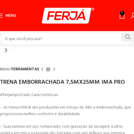
0
MENU
Click to enlarge
Início
FERRAMENTAS
TRENA EMBORRACHADA 7,5MX25MM IMA PRO
#ferjaimportado Características:
– As trenas FERJÁ são produzidas em estojo de ABS e emborrachada, que
proporciona melhor conforto e durabilidade.
– Suas laminas em aço temperado com gravação de secagem a ultra-
violeta em mm e polegada são tratadas com anti reflexo que permite