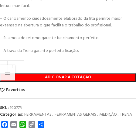
leitura mais facil.
– O canoamento cuidadosamente elaborado da fita permite maior
extensão na abertura o que facilita o trabalho do profissional.
– Sua mola de retorno garante funcinamento perfeito.
– A trava da Trena garante perfeita fixação.
ADICIONAR A COTAÇÃO
Favoritos
SKU:
190775
Categorias:
FERRAMENTAS
,
FERRAMENTAS GERAIS
,
MEDIÇÃO
,
TRENA
Facebook
Email
WhatsApp
Copy
Share
Link