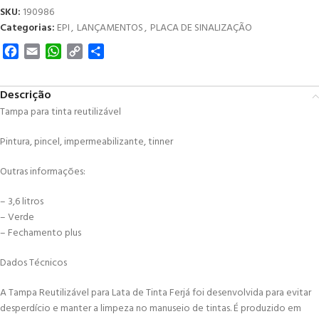
SKU:
190986
Categorias:
EPI
,
LANÇAMENTOS
,
PLACA DE SINALIZAÇÃO
Facebook
Email
WhatsApp
Copy
Share
Link
Descrição
Tampa para tinta reutilizável
Pintura, pincel, impermeabilizante, tinner
Outras informações:
– 3,6 litros
– Verde
– Fechamento plus
Dados Técnicos
A Tampa Reutilizável para Lata de Tinta Ferjá foi desenvolvida para evitar
desperdício e manter a limpeza no manuseio de tintas. É produzido em