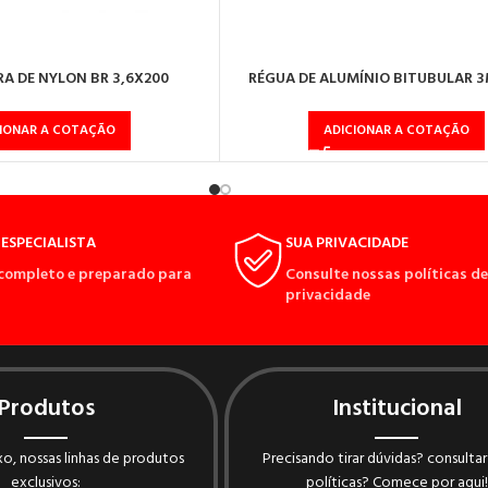
A DE NYLON BR 3,6X200
RÉGUA DE ALUMÍNIO BITUBULAR 3
CIONAR A COTAÇÃO
ADICIONAR A COTAÇÃO
ESPECIALISTA
SUA PRIVACIDADE
completo e preparado para
Consulte nossas políticas de
privacidade
Produtos
Institucional
o, nossas linhas de produtos
Precisando tirar dúvidas? consultar
exclusivos:
políticas? Comece por aqui!