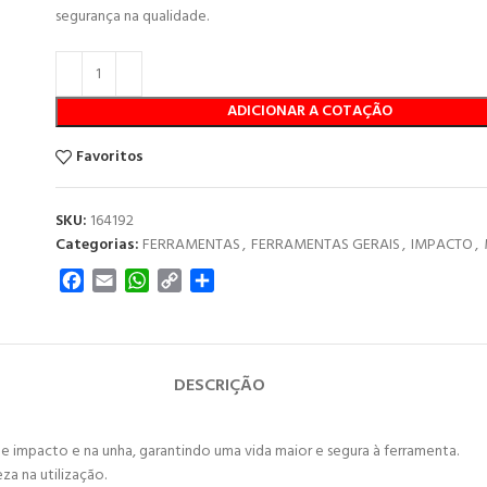
segurança na qualidade.
ADICIONAR A COTAÇÃO
Favoritos
SKU:
164192
Categorias:
FERRAMENTAS
,
FERRAMENTAS GERAIS
,
IMPACTO
,
Facebook
Email
WhatsApp
Copy
Share
Link
DESCRIÇÃO
 impacto e na unha, garantindo uma vida maior e segura à ferramenta.
a na utilização.