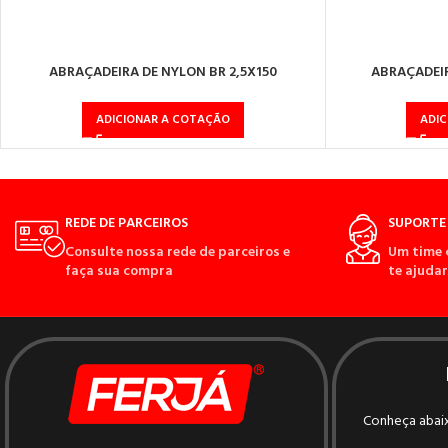
ABRAÇADEIRA DE NYLON BR 2,5X150
ABRAÇADEIR
ADICIONAR A COTAÇÃO
ADI
REDE DE PARCEIROS
SUPORTE 
Consulte nossa rede de parceiros e
Um time 
faça sua compra
te ajudar
Conheça abaix