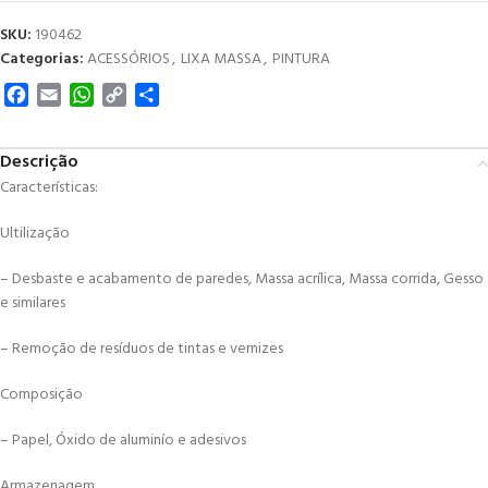
SKU:
190462
Categorias:
ACESSÓRIOS
,
LIXA MASSA
,
PINTURA
Facebook
Email
WhatsApp
Copy
Share
Link
Descrição
Características:
Ultilização
– Desbaste e acabamento de paredes, Massa acrílica, Massa corrida, Gesso
e similares
– Remoção de resíduos de tintas e vernizes
Composição
– Papel, Óxido de aluminío e adesivos
Armazenagem