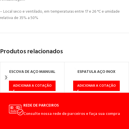
– Local seco e ventilado, em temperaturas entre 17 e 26 °C e umidade
relativa de 35% a 50%
Produtos relacionados
ESCOVA DE AÇO MANUAL
ESPATULA AÇO INOX
C/CABO DE MADEIRA 3 FILEIRAS
C/PLASTICO 04
ADICIONAR A COTAÇÃO
ADICIONAR A COTAÇÃO
REDE DE PARCEIROS
Consulte nossa rede de parceiros e faça sua compra