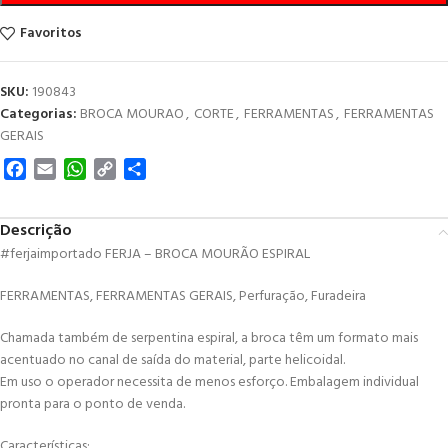
Favoritos
SKU:
190843
Categorias:
BROCA MOURAO
,
CORTE
,
FERRAMENTAS
,
FERRAMENTAS
GERAIS
Facebook
Email
WhatsApp
Copy
Share
Link
Descrição
#ferjaimportado FERJA – BROCA MOURÃO ESPIRAL
FERRAMENTAS, FERRAMENTAS GERAIS, Perfuração, Furadeira
Chamada também de serpentina espiral, a broca têm um formato mais
acentuado no canal de saída do material, parte helicoidal.
Em uso o operador necessita de menos esforço. Embalagem individual
pronta para o ponto de venda.
Características: