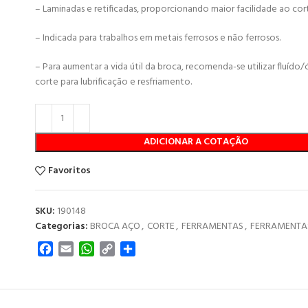
– Laminadas e retificadas, proporcionando maior facilidade ao cor
– Indicada para trabalhos em metais ferrosos e não ferrosos.
– Para aumentar a vida útil da broca, recomenda-se utilizar fluído
corte para lubrificação e resfriamento.
ADICIONAR A COTAÇÃO
Favoritos
SKU:
190148
Categorias:
BROCA AÇO
,
CORTE
,
FERRAMENTAS
,
FERRAMENTAS
Facebook
Email
WhatsApp
Copy
Share
Link