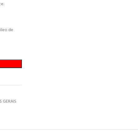
te.
/óleo de
 GERAIS