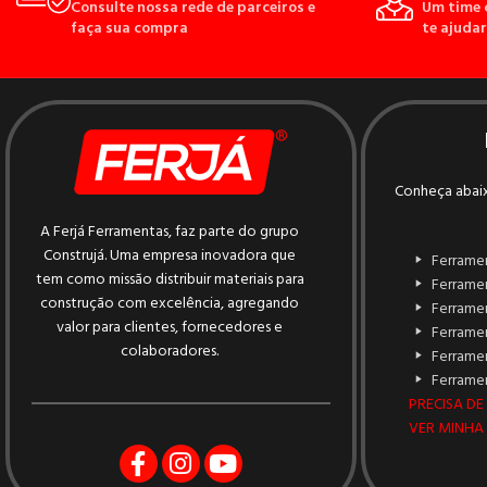
Consulte nossa rede de parceiros e
Um time 
faça sua compra
te ajudar
Conheça abaix
A Ferjá Ferramentas, faz parte do grupo
Construjá. Uma empresa inovadora que
Ferrame
tem como missão distribuir materiais para
Ferrame
construção com excelência, agregando
Ferrame
valor para clientes, fornecedores e
Ferramen
colaboradores.
Ferrame
Ferramen
PRECISA DE
VER MINHA