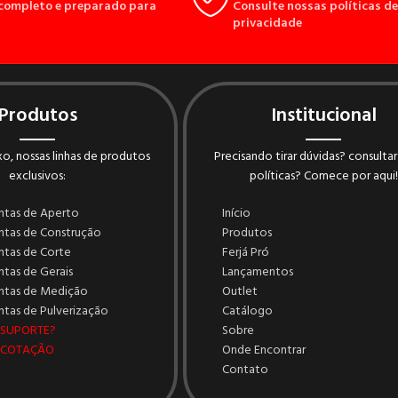
completo e preparado para
Consulte nossas políticas de
privacidade
Produtos
Institucional
o, nossas linhas de produtos
Precisando tirar dúvidas? consultar
exclusivos:
políticas? Comece por aqui!
ntas de Aperto
Início
ntas de Construção
Produtos
ntas de Corte
Ferjá Pró
tas de Gerais
Lançamentos
ntas de Medição
Outlet
tas de Pulverização
Catálogo
 SUPORTE?
Sobre
 COTAÇÃO
Onde Encontrar
Contato