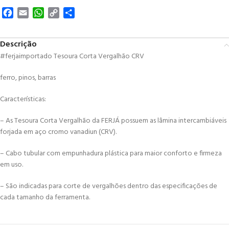
Facebook
Email
WhatsApp
Copy
Share
Link
Descrição
#ferjaimportado Tesoura Corta Vergalhão CRV
ferro, pinos, barras
Características:
– As Tesoura Corta Vergalhão da FERJÁ possuem as lâmina intercambiáveis
forjada em aço cromo vanadiun (CRV).
– Cabo tubular com empunhadura plástica para maior conforto e firmeza
em uso.
– São indicadas para corte de vergalhões dentro das especificações de
cada tamanho da ferramenta.